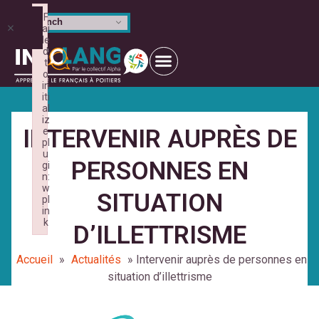
F
French
×
ai
le
d
t
o
in
iti
al
iz
INTERVENIR AUPRÈS DE
e
pl
u
PERSONNES EN
gi
n:
w
SITUATION
pl
in
k
D’ILLETTRISME
Failed to initialize plugin: wplink
Accueil
»
Actualités
»
Intervenir auprès de personnes en
situation d’illettrisme