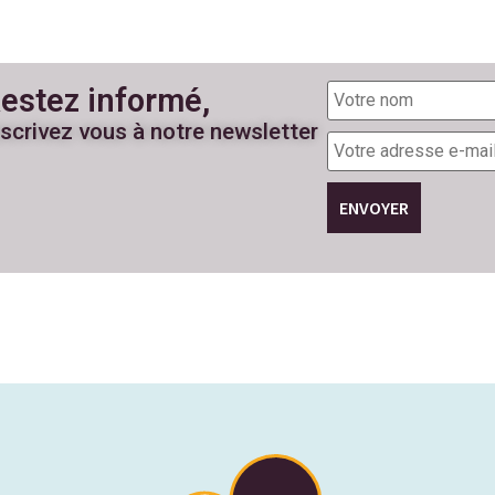
Votre
estez informé,
nom
nscrivez vous à notre newsletter
Votre
adresse
e-
mail
*