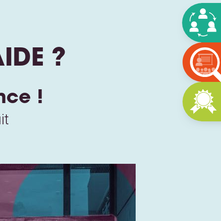
IDE ?
nce !
it