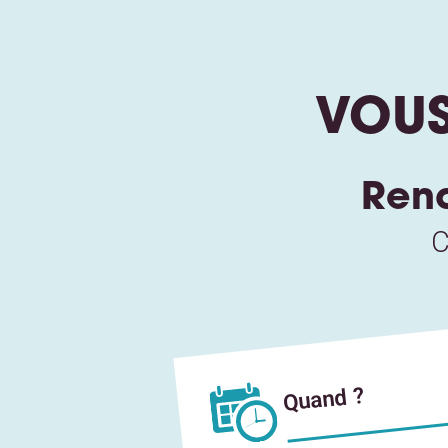
VOUS
Rend
C
Quand ?