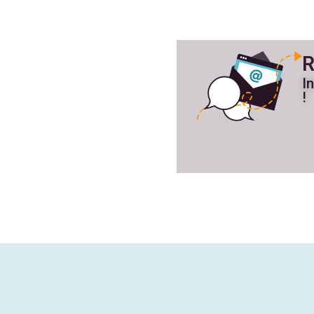
R
I
!