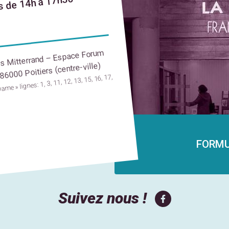
s de 14h à 17h30
s Mitterrand – Espace Forum
 86000 Poitiers (centre-ville)
ame » lignes: 1, 3, 11, 12, 13, 15, 16, 17,
FORMU
Suivez nous !