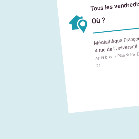
Tous les vendredi
Où ?
Médiathèque Françoi
4 rue de l’Université
Arrêt bus : « Pôle Notre -D
21