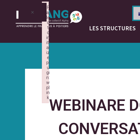
F
×
ai
le
d
LES STRUCTURES
t
o
in
iti
al
iz
e
pl
u
gi
n:
w
pl
in
k
WEBINARE D
Failed to initialize plugin: wplink
CONVERSAT